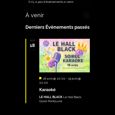
Il n’y a pas d’évènements à venir.
NAVIGATIO
NAVIGATIO
À venir
LISTE
DE
PAR
Sélectionnez
Derniers Évènements passés
VUES
CONSULTAT
une
ÉVÈNEMEN
date.
AVR
18
2026
Mis
18 avril @ 20:00
-
19 avril @
en
02:00
avant
Karaoké
LE HALL BLACK
Le Hall Black,
Gond-Pontouvre